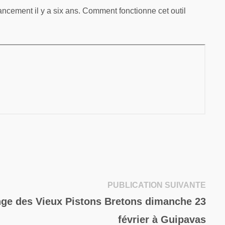
ancement il y a six ans. Comment fonctionne cet outil
Publi
PUBLICATION SUIVANTE
suiva
ge des Vieux Pistons Bretons dimanche 23
février à Guipavas