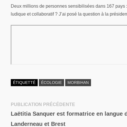
Deux millions de personnes sensibilisées dans 167 pays 
ludique et collaboratif ? J’ai posé la question à la préside
ÉTIQUETTÉ
ÉCOLOGIE
MORBIHAN
Publication
PUBLICATION PRÉCÉDENTE
Navigation
précédente :
Laëtitia Sanquer est formatrice en langue 
de
Landerneau et Brest