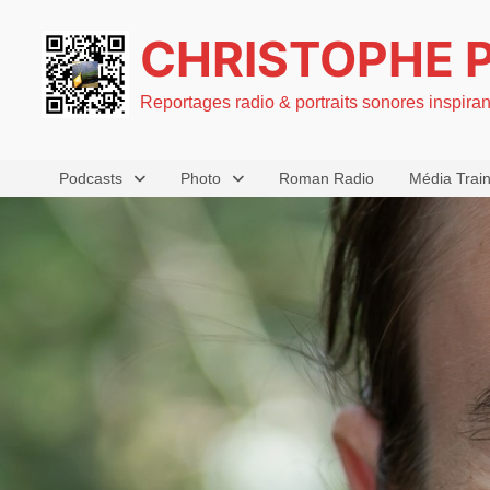
Passer
CHRISTOPHE 
au
contenu
Reportages radio & portraits sonores inspira
Podcasts
Photo
Roman Radio
Média Trai