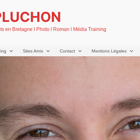
PLUCHON
nts en Bretagne l Photo l Roman l Média Training
ning
Sites Amis
Contact
Mentions Légales