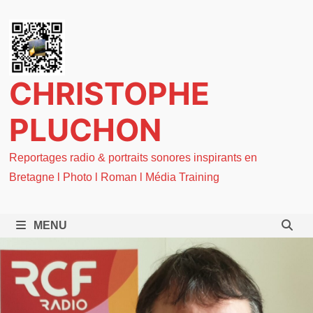
Passer
au
contenu
CHRISTOPHE
PLUCHON
Reportages radio & portraits sonores inspirants en
Bretagne l Photo l Roman l Média Training
MENU