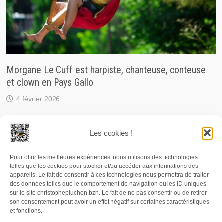
Morgane Le Cuff est harpiste, chanteuse, conteuse
et clown en Pays Gallo
4 février 2026
Les cookies !
Pour offrir les meilleures expériences, nous utilisons des technologies
© 2026 Christophe Pluchon, journaliste / RCF. Carte de
telles que les cookies pour stocker et/ou accéder aux informations des
presse n° 76813. Numéro SIRET : 497 819 490 00036. Les
appareils. Le fait de consentir à ces technologies nous permettra de traiter
des données telles que le comportement de navigation ou les ID uniques
photographies, textes et enregistrements audio publiés
sur le site christophepluchon.bzh. Le fait de ne pas consentir ou de retirer
son consentement peut avoir un effet négatif sur certaines caractéristiques
et/ou diffusés depuis le site christophepluchon.bzh sont
et fonctions.
protégés par la législation sur la propriété intellectuelle. Il