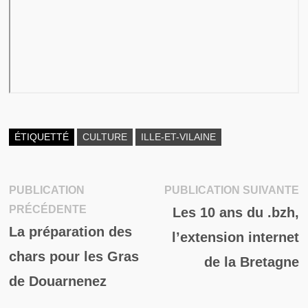
ÉTIQUETTÉ
CULTURE
ILLE-ET-VILAINE
P
PUBLICATION
PUBLICATION SUIVANTE
Navigation
Publication
su
PRÉCÉDENTE
Les 10 ans du .bzh,
de
précédente :
La préparation des
l’extension internet
l’article
chars pour les Gras
de la Bretagne
de Douarnenez