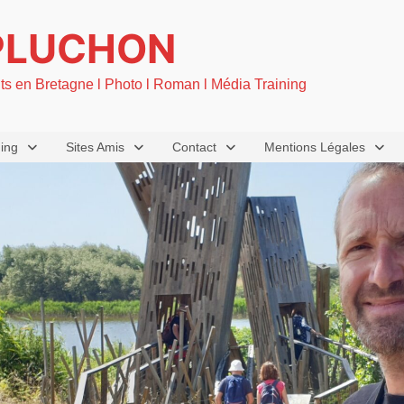
PLUCHON
nts en Bretagne l Photo l Roman l Média Training
ning
Sites Amis
Contact
Mentions Légales