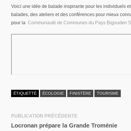
Voici une idée de balade inspirante pour les individuels 
balades, des ateliers et des conférences pour mieux connaî
pour la
Communauté de Communes du Pays Bigouden 
ÉTIQUETTÉ
ÉCOLOGIE
FINISTÈRE
TOURISME
Publication
PUBLICATION PRÉCÉDENTE
Navigation
précédente :
Locronan prépare la Grande Troménie
de