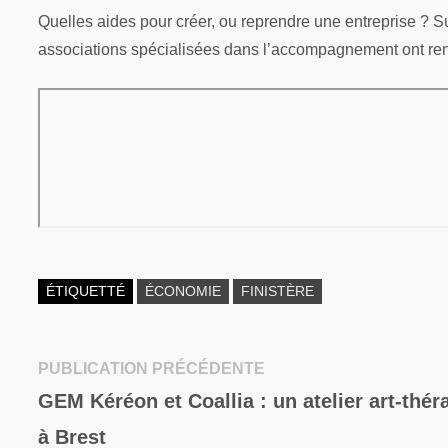
Quelles aides pour créer, ou reprendre une entreprise ? Su
associations spécialisées dans l’accompagnement ont renc
ÉTIQUETTÉ
ÉCONOMIE
FINISTÈRE
Publication
PUBLICATION PRÉCÉDENTE
Navigation
précédente :
GEM Kéréon et Coallia : un atelier art-thér
de
à Brest