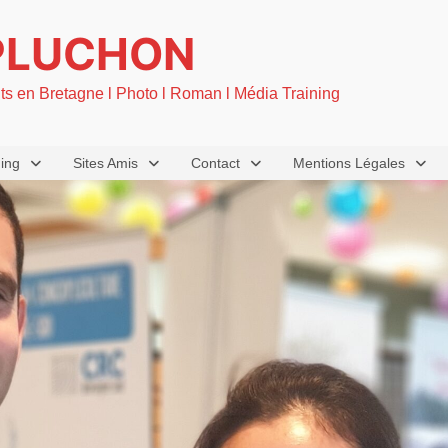
PLUCHON
nts en Bretagne l Photo l Roman l Média Training
ning
Sites Amis
Contact
Mentions Légales