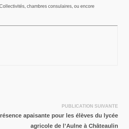
 Collectivités, chambres consulaires, ou encore
Publi
PUBLICATION SUIVANTE
suiva
présence apaisante pour les élèves du lycée
agricole de l’Aulne à Châteaulin