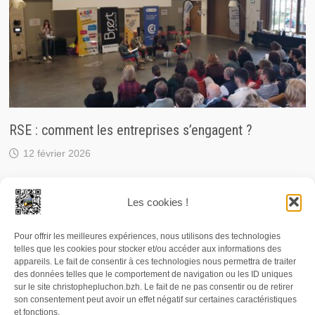
RSE : comment les entreprises s’engagent ?
12 février 2026
Les cookies !
Pour offrir les meilleures expériences, nous utilisons des technologies
© 2026 Christophe Pluchon, journaliste / RCF. Carte de
telles que les cookies pour stocker et/ou accéder aux informations des
presse n° 76813. Numéro SIRET : 497 819 490 00036. Les
appareils. Le fait de consentir à ces technologies nous permettra de traiter
des données telles que le comportement de navigation ou les ID uniques
photographies, textes et enregistrements audio publiés
sur le site christophepluchon.bzh. Le fait de ne pas consentir ou de retirer
son consentement peut avoir un effet négatif sur certaines caractéristiques
et/ou diffusés depuis le site christophepluchon.bzh sont
et fonctions.