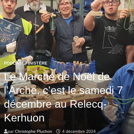
PODCAST FINISTÈRE
Le Marché de Noël de
l’Arche, c’est le samedi 7
décembre au Relecq-
Kerhuon
par
Christophe Pluchon
4 décembre 2024