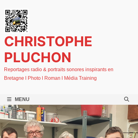
Passer
au
contenu
CHRISTOPHE
PLUCHON
Reportages radio & portraits sonores inspirants en
Bretagne l Photo l Roman l Média Training
MENU