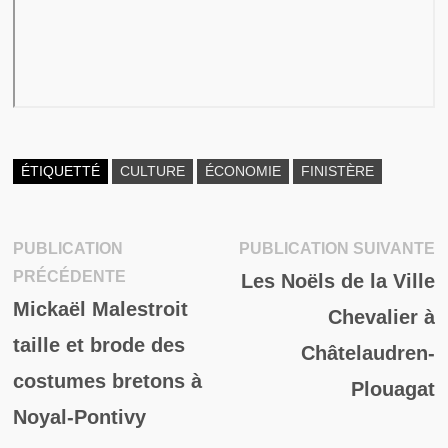
ÉTIQUETTÉ
CULTURE
ÉCONOMIE
FINISTÈRE
P
PUBLICATION
PUBLICATION SUIVANTE
Navigation
Publication
su
PRÉCÉDENTE
Les Noëls de la Ville
de
précédente :
Mickaël Malestroit
Chevalier à
l’article
taille et brode des
Châtelaudren-
costumes bretons à
Plouagat
Noyal-Pontivy