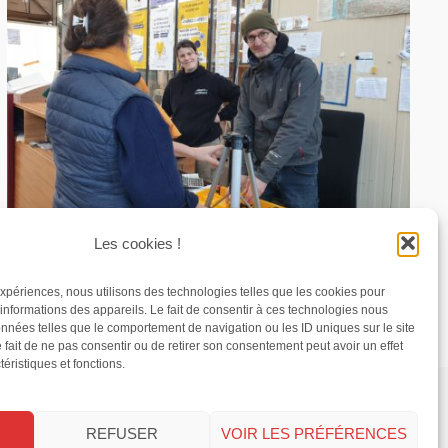
Réemploi : la Réserve des Matériaux à Brest
Les cookies !
12 février 2026
 expériences, nous utilisons des technologies telles que les cookies pour
informations des appareils. Le fait de consentir à ces technologies nous
onnées telles que le comportement de navigation ou les ID uniques sur le site
fait de ne pas consentir ou de retirer son consentement peut avoir un effet
téristiques et fonctions.
Finistère
Ille-et-Vilaine
Podcast Loire-Atlantique
gie
économie
éducation
handicap
religion
REFUSER
VOIR LES PRÉFÉRENCES