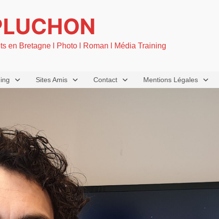
PLUCHON
nts en Bretagne l Photo l Roman l Média Training
ning
Sites Amis
Contact
Mentions Légales