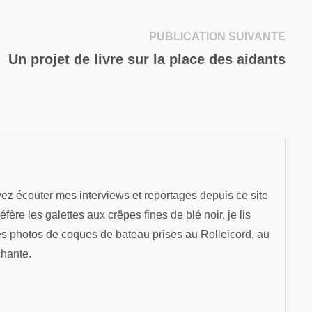
Publi
PUBLICATION SUIVANTE
suiva
Un projet de livre sur la place des aidants
ez écouter mes interviews et reportages depuis ce site
re les galettes aux crêpes fines de blé noir, je lis
es photos de coques de bateau prises au Rolleicord, au
chante.