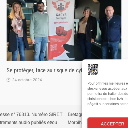
Se protéger, face au risque de cyberattaques
24 octobre 2024
Pour offrir les meilleures
stocker et/ou accéder aux 
permettra de traiter des d
christophepluchon.bzh. Le 
négatif sur certaines carac
 presse n° 76813. Numéro SIRET
Bretagne
Côtes d’Armor
trements audio publiés et/ou
Morbihan
culture
écolo
ACCEPTER