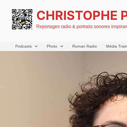
Passer
CHRISTOPHE 
au
contenu
Reportages radio & portraits sonores inspira
Podcasts
Photo
Roman Radio
Média Trai