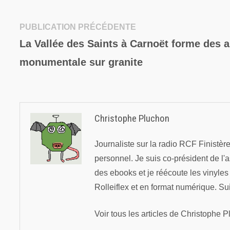
Publication
PUBLICATION PRÉCÉDENTE
Navigation
précédente :
La Vallée des Saints à Carnoët forme des a
de
monumentale sur granite
l’article
Christophe Pluchon
Journaliste sur la radio RCF Finistè
personnel. Je suis co-président de l'
des ebooks et je réécoute les vinyle
Rolleiflex et en format numérique. Su
Voir tous les articles de Christophe