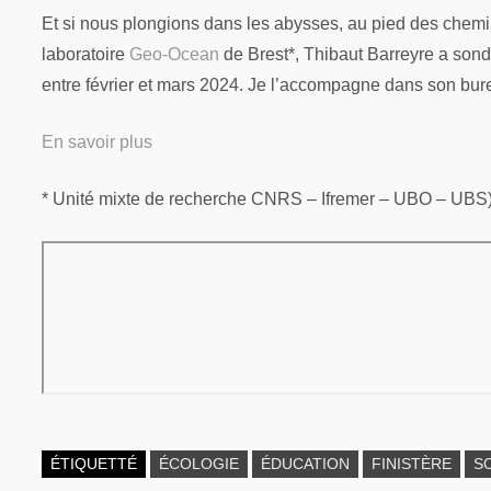
Et si nous plongions dans les abysses, au pied des chemi
laboratoire
Geo-Ocean
de Brest*, Thibaut Barreyre a sond
entre février et mars 2024. Je l’accompagne dans son bure
En savoir plus
* Unité mixte de recherche CNRS – Ifremer – UBO – UBS
ÉTIQUETTÉ
ÉCOLOGIE
ÉDUCATION
FINISTÈRE
S