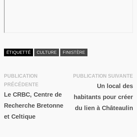
ÉTIQUETTÉ
CULTURE
FINISTÈRE
P
PUBLICATION
PUBLICATION SUIVANTE
Navigation
Publication
su
PRÉCÉDENTE
Un local des
de
précédente :
Le CRBC, Centre de
habitants pour créer
l’article
Recherche Bretonne
du lien à Châteaulin
et Celtique