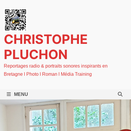
Passer
au
contenu
CHRISTOPHE
PLUCHON
Reportages radio & portraits sonores inspirants en
Bretagne l Photo l Roman l Média Training
MENU