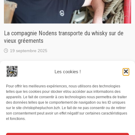
La compagnie Nodens transporte du whisky sur de
vieux gréements
19 septembre 2025
Les cookies !
Pour offrir les meilleures expériences, nous utilisons des technologies
© 2026 Christophe Pluchon, journaliste / RCF. Carte de
telles que les cookies pour stocker et/ou accéder aux informations des
presse n° 76813. Numéro SIRET : 497 819 490 00036. Les
appareils. Le fait de consentir à ces technologies nous permettra de traiter
des données telles que le comportement de navigation ou les ID uniques
photographies, textes et enregistrements audio publiés
sur le site christophepluchon.bzh. Le fait de ne pas consentir ou de retirer
son consentement peut avoir un effet négatif sur certaines caractéristiques
et/ou diffusés depuis le site christophepluchon.bzh sont
et fonctions.
protégés par la législation sur la propriété intellectuelle. Il
est interdit de les reproduire sans autorisation.