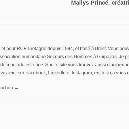
Maïlys Princé, créatr
re et pour RCF Bretagne depuis 1994, et basé à Brest. Vous pouv
association humanitaire Secours des Hommes à Guipavas. Je préfè
s de mon adolescence. Sur ce site vous trouvez aussi d'ancienn
ivez-moi sur Facebook, Linkedln et Instagram, enfin si ça vous 
 Pluchon →