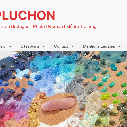
PLUCHON
nts en Bretagne l Photo l Roman l Média Training
ning
Sites Amis
Contact
Mentions Légales