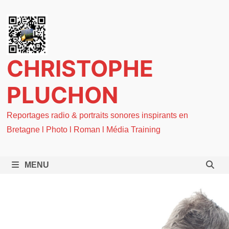
Passer
au
contenu
CHRISTOPHE
PLUCHON
Reportages radio & portraits sonores inspirants en
Bretagne l Photo l Roman l Média Training
MENU