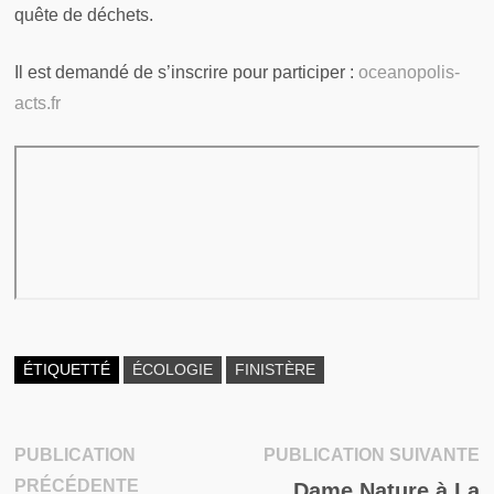
quête de déchets.
Il est demandé de s’inscrire pour participer :
oceanopolis-
acts.fr
ÉTIQUETTÉ
ÉCOLOGIE
FINISTÈRE
P
PUBLICATION
PUBLICATION SUIVANTE
Navigation
Publication
su
PRÉCÉDENTE
Dame Nature à La