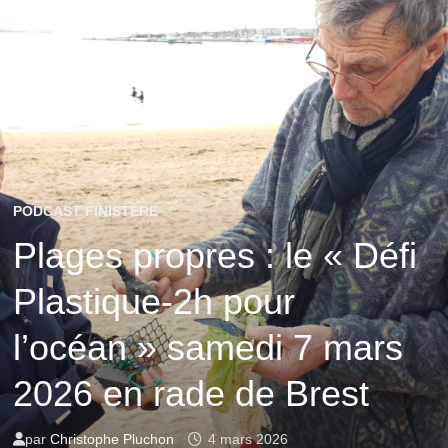
PODCAST FINISTÈRE
Plages propres : le « Défi
Plastique-2h pour
l’océan » samedi 7 mars
2026 en rade de Brest
par
Christophe Pluchon
4 mars 2026