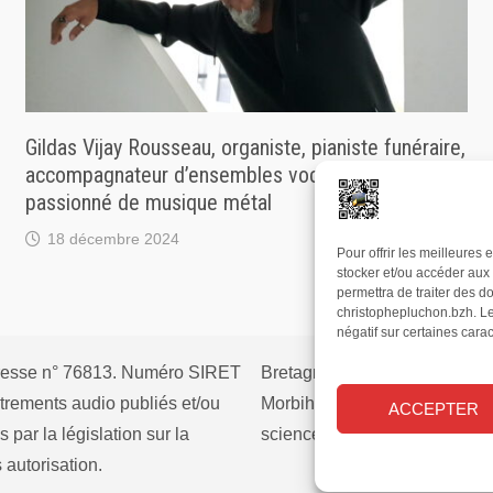
Gildas Vijay Rousseau, organiste, pianiste funéraire,
accompagnateur d’ensembles vocaux, et
passionné de musique métal
18 décembre 2024
Pour offrir les meilleures
stocker et/ou accéder aux 
permettra de traiter des d
christophepluchon.bzh. Le 
négatif sur certaines carac
 presse n° 76813. Numéro SIRET
Bretagne
Côtes d’Armor
trements audio publiés et/ou
Morbihan
culture
écolo
ACCEPTER
 par la législation sur la
science
société
sport
s autorisation.