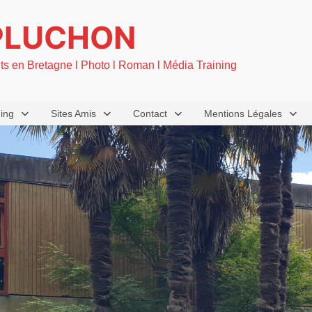
PLUCHON
nts en Bretagne l Photo l Roman l Média Training
ning
Sites Amis
Contact
Mentions Légales