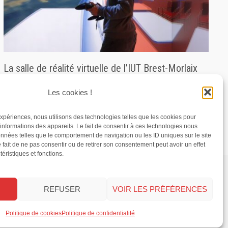
La salle de réalité virtuelle de l’IUT Brest-Morlaix
11 juin 2025
Les cookies !
 expériences, nous utilisons des technologies telles que les cookies pour
informations des appareils. Le fait de consentir à ces technologies nous
onnées telles que le comportement de navigation ou les ID uniques sur le site
fait de ne pas consentir ou de retirer son consentement peut avoir un effet
téristiques et fonctions.
Finistère
Ille-et-Vilaine
Podcast Loire-Atlantique
gie
économie
éducation
handicap
religion
REFUSER
VOIR LES PRÉFÉRENCES
tourisme
santé
Politique de cookies
Politique de confidentialité