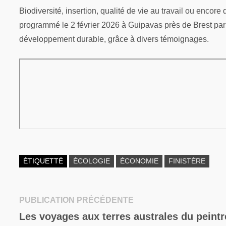
Biodiversité, insertion, qualité de vie au travail ou enco
programmé le 2 février 2026 à Guipavas près de Brest pa
développement durable, grâce à divers témoignages.
ÉTIQUETTÉ
ÉCOLOGIE
ÉCONOMIE
FINISTÈRE
Publication
PUBLICATION PRÉCÉDENTE
Navigation
précédente :
Les voyages aux terres australes du peint
de