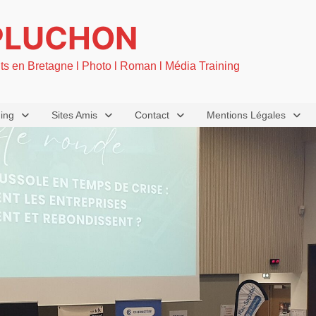
PLUCHON
nts en Bretagne l Photo l Roman l Média Training
ning
Sites Amis
Contact
Mentions Légales