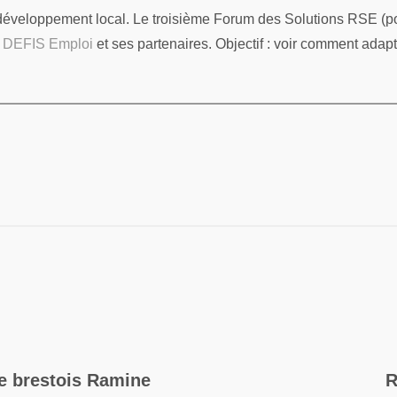
re développement local. Le troisième Forum des Solutions RSE (p
r
DEFIS Emploi
et ses partenaires. Objectif : voir comment adapt
re brestois Ramine
R