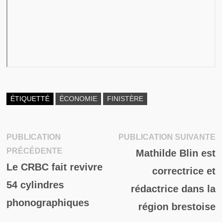
ÉTIQUETTÉ
ÉCONOMIE
FINISTÈRE
P
PUBLICATION
PUBLICATION SUIVANTE
Navigation
Publication
su
PRÉCÉDENTE
Mathilde Blin est
de
précédente :
Le CRBC fait revivre
correctrice et
l’article
54 cylindres
rédactrice dans la
phonographiques
région brestoise