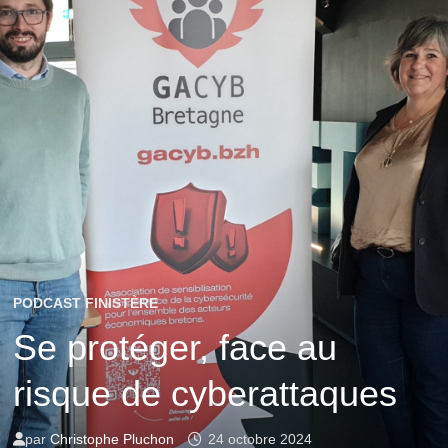
PODCAST FINISTÈRE
Se protéger, face au
risque de cyberattaques
par
Christophe Pluchon
24 octobre 2024