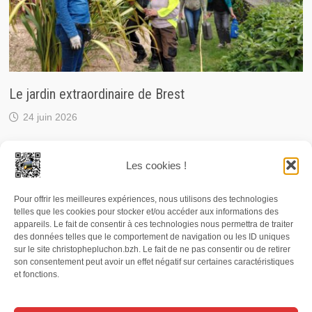
Le jardin extraordinaire de Brest
24 juin 2026
Les cookies !
Pour offrir les meilleures expériences, nous utilisons des technologies
© 2026 Christophe Pluchon, journaliste / RCF. Carte de
telles que les cookies pour stocker et/ou accéder aux informations des
presse n° 76813. Numéro SIRET : 497 819 490 00036. Les
appareils. Le fait de consentir à ces technologies nous permettra de traiter
des données telles que le comportement de navigation ou les ID uniques
photographies, textes et enregistrements audio publiés
sur le site christophepluchon.bzh. Le fait de ne pas consentir ou de retirer
son consentement peut avoir un effet négatif sur certaines caractéristiques
et/ou diffusés depuis le site christophepluchon.bzh sont
et fonctions.
protégés par la législation sur la propriété intellectuelle. Il
est interdit de les reproduire sans autorisation.