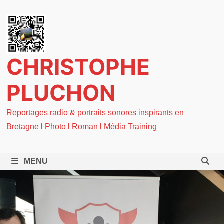
Passer
au
contenu
CHRISTOPHE
PLUCHON
Reportages radio & portraits sonores inspirants en
Bretagne l Photo l Roman l Média Training
MENU