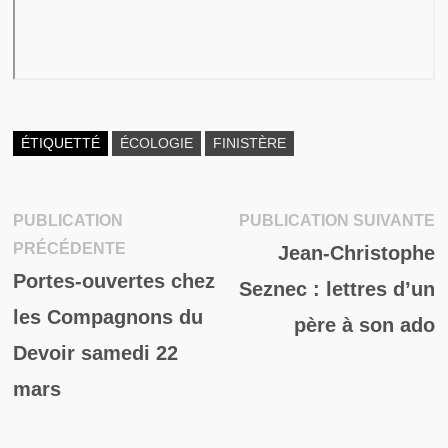
ÉTIQUETTÉ
ÉCOLOGIE
FINISTÈRE
P
PUBLICATION
PUBLICATION SUIVANTE
Navigation
Publication
su
PRÉCÉDENTE
Jean-Christophe
de
précédente :
Portes-ouvertes chez
Seznec : lettres d’un
l’article
les Compagnons du
père à son ado
Devoir samedi 22
mars