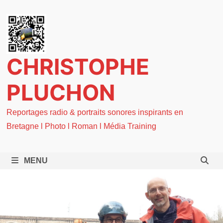
Passer
au
contenu
CHRISTOPHE
PLUCHON
Reportages radio & portraits sonores inspirants en
Bretagne l Photo l Roman l Média Training
MENU