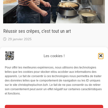
Réussir ses crêpes, c’est tout un art
29 janvier 2025
Les cookies !
Pour offrir les meilleures expériences, nous utilisons des technologies
© 2026 Christophe Pluchon, journaliste / RCF. Carte de
telles que les cookies pour stocker et/ou accéder aux informations des
presse n° 76813. Numéro SIRET : 497 819 490 00036. Les
appareils. Le fait de consentir à ces technologies nous permettra de traiter
des données telles que le comportement de navigation ou les ID uniques
photographies, textes et enregistrements audio publiés
sur le site christophepluchon.bzh. Le fait de ne pas consentir ou de retirer
son consentement peut avoir un effet négatif sur certaines caractéristiques
et/ou diffusés depuis le site christophepluchon.bzh sont
et fonctions.
protégés par la législation sur la propriété intellectuelle. Il
est interdit de les reproduire sans autorisation.