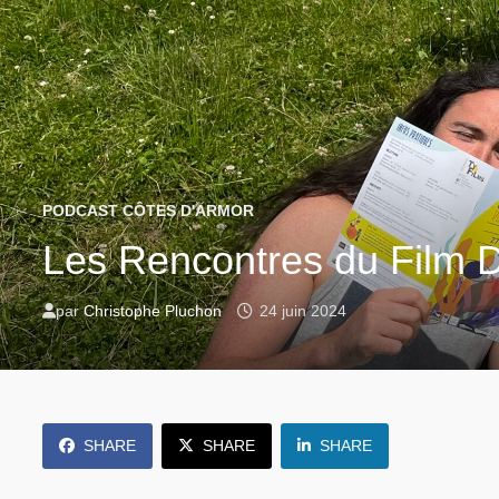
PODCAST CÔTES D'ARMOR
Les Rencontres du Film 
par
Christophe Pluchon
24 juin 2024
SHARE
SHARE
SHARE