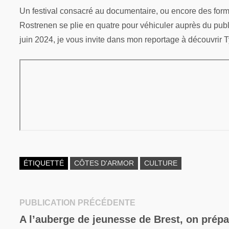
Un festival consacré au documentaire, ou encore des form
Rostrenen se plie en quatre pour véhiculer auprès du pub
juin 2024, je vous invite dans mon reportage à découvrir T
ÉTIQUETTÉ
CÔTES D'ARMOR
CULTURE
Publication
PUBLICATION PRÉCÉDENTE
Navigation
précédente :
A l’auberge de jeunesse de Brest, on prépa
de