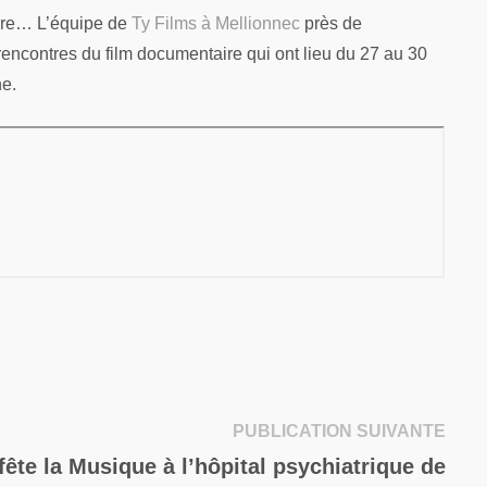
ière… L’équipe de
Ty Films à Mellionnec
près de
encontres du film documentaire qui ont lieu du 27 au 30
ne.
Publi
PUBLICATION SUIVANTE
suiva
fête la Musique à l’hôpital psychiatrique de