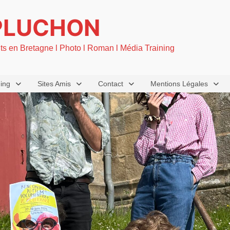
PLUCHON
nts en Bretagne l Photo l Roman l Média Training
ning
Sites Amis
Contact
Mentions Légales